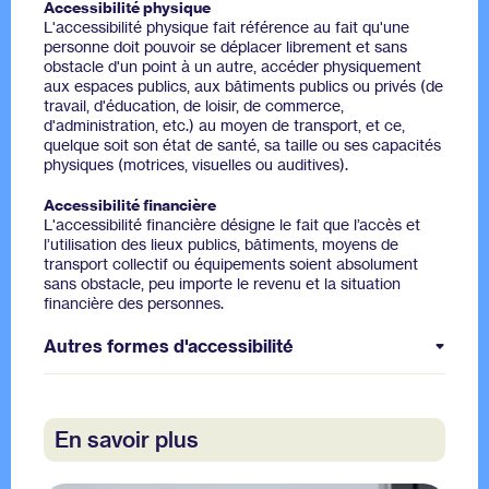
Accessibilité physique
L'accessibilité physique fait référence au fait qu'une
personne doit pouvoir se déplacer librement et sans
obstacle d'un point à un autre, accéder physiquement
aux espaces publics, aux bâtiments publics ou privés (de
travail, d'éducation, de loisir, de commerce,
d'administration, etc.) au moyen de transport, et ce,
quelque soit son état de santé, sa taille ou ses capacités
physiques (motrices, visuelles ou auditives).
Accessibilité financière
L'accessibilité financière désigne le fait que l’accès et
l’utilisation des lieux publics, bâtiments, moyens de
transport collectif ou équipements soient absolument
sans obstacle, peu importe le revenu et la situation
financière des personnes.
Autres formes d'accessibilité
L'
accessibilité numérique
fait référence à la possibilité
de participer pleinement à la société, et ce même en
En savoir plus
l'absence de possession d’un appareil électronique ou
d'une connexion Internet, ou un manque de
connaissances pour bien faire fonctionner ces appareils.