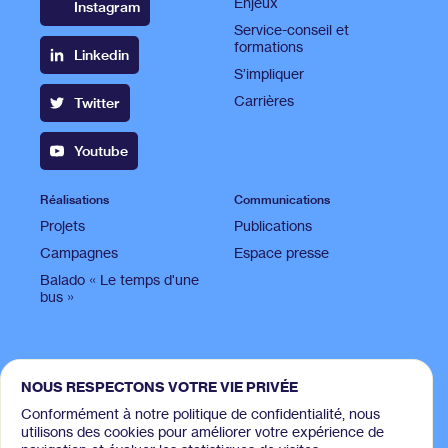
Enjeux
Instagram
Service-conseil et
formations
Linkedin
S’impliquer
Carrières
Twitter
Youtube
Réalisations
Communications
Projets
Publications
Campagnes
Espace presse
Balado « Le temps d'une
bus »
© 2026, Accès transport viables. Tous droits réservés
NOUS RESPECTONS VOTRE VIE PRIVÉE
Web et développement:
MamboMambo
Conformément à notre politique de confidentialité, nous
utilisons des cookies pour améliorer votre expérience de