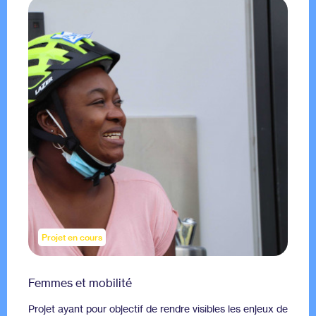
En effet, on constate de plus en plus une fracture
numérique, c'est-à-dire un écart dans la population par
rapport à l'accès et l'aisance avec les technologies de
l'information et des communications, notamment en
raison de la diffusion inégale d'Internet.
L'
accessibilité littéraire
désigne la possibilité de pouvoir
participer à la société sans obstacle pour les personnes
qui vivent une ou des limitations littéraires ou
linguistiques, comme des difficultés importantes en
lecture ou une connaissance réduite de la langue
courante (exemple : le français).
L'
accessibilité culturelle
fait référence à la possibilité
de participer à la société sans obstacle pour les
personnes qui manquent de repères culturels pour bien
comprendre le fonctionnement des déplacements dans
leur ville.
Projet en cours
Femmes et mobilité
Projet ayant pour objectif de rendre visibles les enjeux de