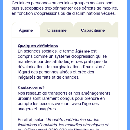
Certaines personnes ou certains groupes sociaux sont
plus susceptibles d'expérimenter des déficits de mobilité,
en fonction d'oppressions ou de discriminations vécues.
Âgisme
Classisme
Capacitisme
Racis
Quelques définitions
En sciences sociales, le terme
âgisme
est
compris comme un système d’oppression qui se
manifeste par des attitudes, et des pratiques de
dévalorisation, de marginalisation, d’exclusion à
l’égard des personnes aînées et crée des
inégalités de faits et de chances.
Saviez-vous?
Nos réseaux de transports et nos aménagements
urbains sont rarement conçus pour prendre en
compte les besoins évoluant avec l'âge des
usagers et usagères.
En effet, selon l'
E
nquête québécoise sur les
limitations d'activités, les maladies chroniques et
le vieillissement 2010-2011
de l'Institut de la