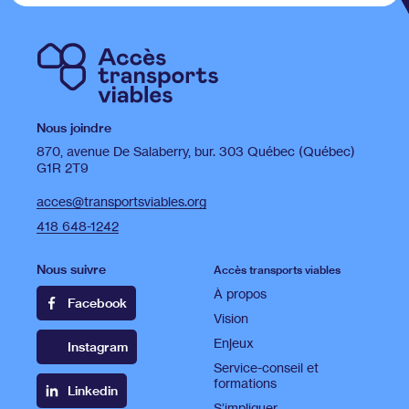
Nous joindre
870, avenue De Salaberry, bur. 303 Québec (Québec)
G1R 2T9
acces@transportsviables.org
418 648-1242
Nous suivre
Accès transports viables
À propos
Facebook
Vision
Enjeux
Instagram
Service-conseil et
formations
Linkedin
S’impliquer