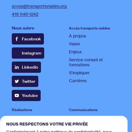
acces@transportsviables.org
418 648-1242
Nous suivre
Accès transports viables
À propos
Facebook
Vision
Enjeux
Instagram
Service-conseil et
formations
Linkedin
S’impliquer
Carrières
Twitter
Youtube
Réalisations
Communications
Projets
Publications
NOUS RESPECTONS VOTRE VIE PRIVÉE
Campagnes
Espace presse
Conformément à notre politique de confidentialité, nous