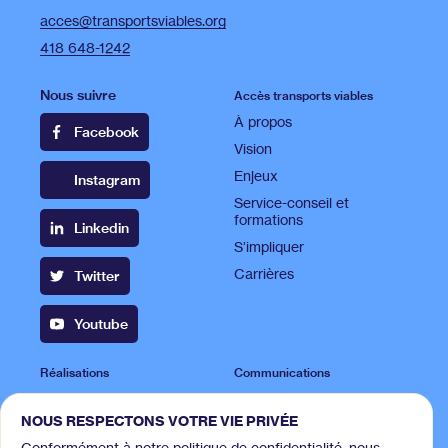
acces@transportsviables.org
418 648-1242
Nous suivre
Accès transports viables
À propos
Facebook
Vision
Enjeux
Instagram
Service-conseil et
formations
Linkedin
S’impliquer
Carrières
Twitter
Youtube
Réalisations
Communications
Projets
Publications
NOUS RESPECTONS VOTRE VIE PRIVÉE
Campagnes
Espace presse
Conformément à notre politique de confidentialité, nous