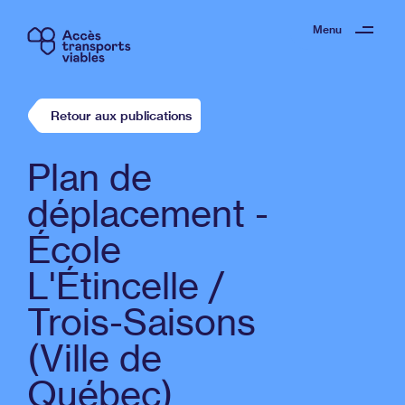
Menu
Retour aux publications
Plan de
déplacement -
École
L'Étincelle /
Trois-Saisons
(Ville de
Québec)