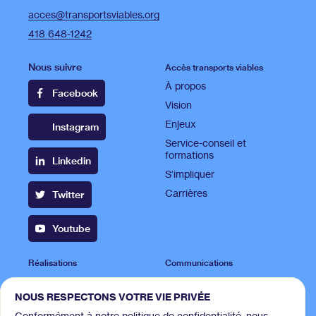
acces@transportsviables.org
418 648-1242
Nous suivre
Accès transports viables
À propos
Facebook
Vision
Enjeux
Instagram
Service-conseil et
formations
Linkedin
S’impliquer
Carrières
Twitter
Youtube
Réalisations
Communications
Projets
Publications
NOUS RESPECTONS VOTRE VIE PRIVÉE
Campagnes
Espace presse
Conformément à notre politique de confidentialité, nous