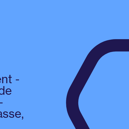
nt -
 de
-
asse,