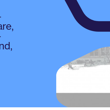
-
are,
-
nd,