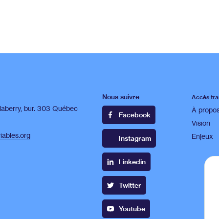
Nous suivre
Accès tra
laberry, bur. 303 Québec
À propo
Facebook
Vision
ables.org
Enjeux
Instagram
Linkedin
Twitter
Youtube