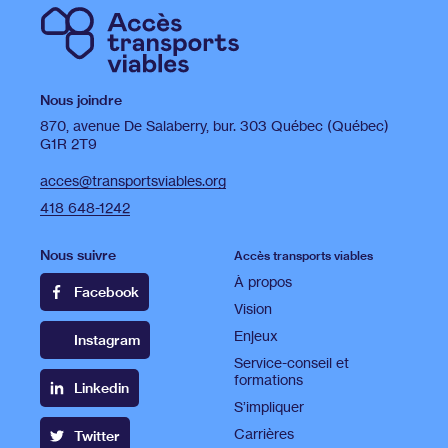
Nous joindre
870, avenue De Salaberry, bur. 303 Québec (Québec)
G1R 2T9
acces@transportsviables.org
418 648-1242
Nous suivre
Accès transports viables
À propos
Facebook
Vision
Enjeux
Instagram
Service-conseil et
formations
Linkedin
S’impliquer
Carrières
Twitter