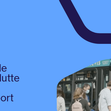
le
lutte
ort