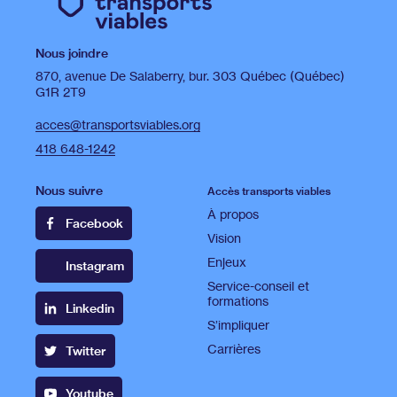
Nous joindre
870, avenue De Salaberry, bur. 303 Québec (Québec)
G1R 2T9
acces@transportsviables.org
418 648-1242
Nous suivre
Accès transports viables
À propos
Facebook
Vision
Enjeux
Instagram
Service-conseil et
formations
Linkedin
S’impliquer
Carrières
Twitter
Youtube