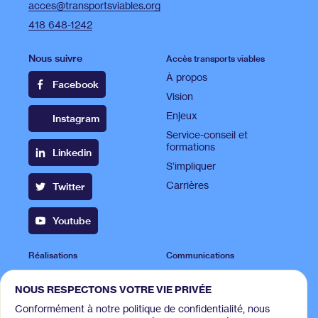
acces@transportsviables.org
418 648-1242
Nous suivre
Accès transports viables
À propos
Facebook
Vision
Enjeux
Instagram
Service-conseil et
formations
Linkedin
S’impliquer
Carrières
Twitter
Youtube
Réalisations
Communications
Projets
Publications
NOUS RESPECTONS VOTRE VIE PRIVÉE
Campagnes
Espace presse
Conformément à notre politique de confidentialité, nous
Balado « Le temps d'une