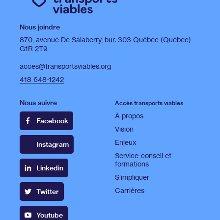
Nous joindre
870, avenue De Salaberry, bur. 303 Québec (Québec)
G1R 2T9
acces@transportsviables.org
418 648-1242
Nous suivre
Accès transports viables
À propos
Facebook
Vision
Enjeux
Instagram
Service-conseil et
formations
Linkedin
S’impliquer
Carrières
Twitter
Youtube